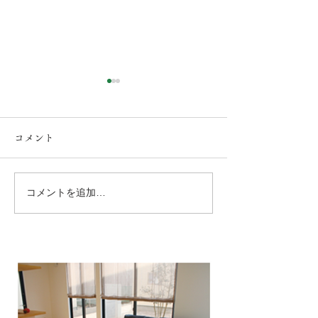
コメント
コメントを追加…
球磨郡錦町！ LDKリフ
人吉・球磨のリ
ォーム工事！キッチンと
事例！（リフォ
cupボードの白い天板と木
ベは建築工房な
目調のキャビネットがマ
お任せください
ッチしてオシャレなキッ
みの仕上がりに