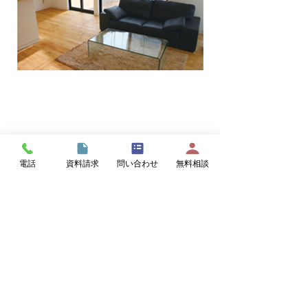
チンになりました。
よ！
熊本県人吉市、球磨郡の
電話
資料請求
問い合わせ
無料相談
新築・リフォームは
「建築工房なかむら株式会社」
へ
お任せください!!
熊本県人吉市･球磨郡を中心に、新築、お
風呂･キッチン･トイレ等の部分リフォー
ムから、大規模･和室リフォーム、沢山の