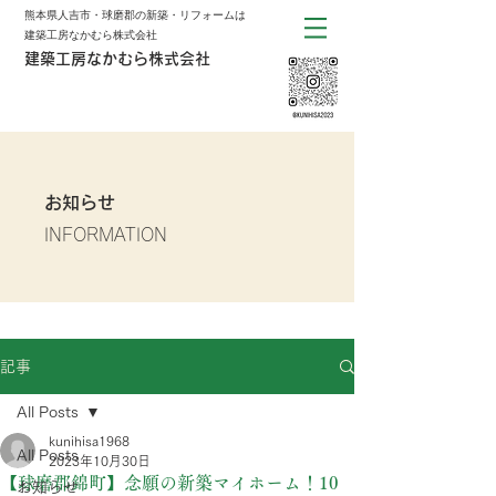
熊本県人吉市・球磨郡の新築・リフォームは
建築工房なかむら株式会社
建築工房なかむら株式会社
お知らせ
INFORMATION
記事
All Posts
kunihisa1968
All Posts
2023年10月30日
【球磨郡錦町】念願の新築マイホーム！10
お知らせ