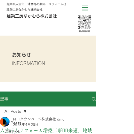
熊本県人吉市・球磨郡の新築・リフォームは
建築工房なかむら株式会社
建築工房なかむら株式会社
お知らせ
INFORMATION
記事
All Posts
NTTタウンページ株式会社 dmc
All Posts
2023年4月20日
人吉市！リフォーム増築工事👷‍♀️来週、地域
お知らせ