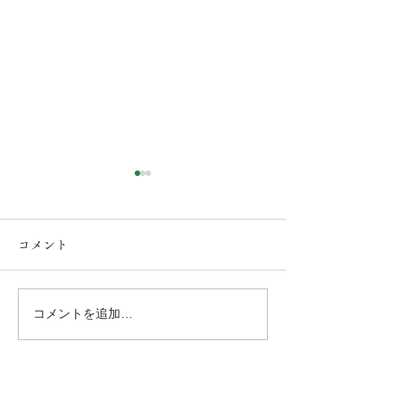
コメント
コメントを追加…
人吉・球磨のリフォーム
7月・8月！LDK
事例！（リフォームリノ
ニットバス・洗
ベは建築工房なかむらに
イレリフォーム！