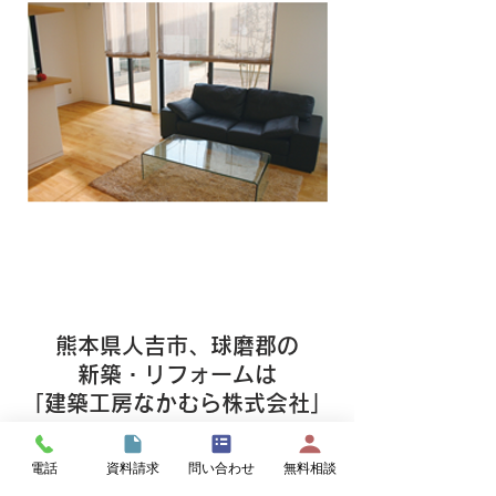
お任せください！新築並
万円（詳細はお
みの仕上がりになります
さい）！理想の
よ！
ムで家づくり。
んか！
熊本県人吉市、球磨郡の
新築・リフォームは
「建築工房なかむら株式会社」
へ
お任せください!!
電話
資料請求
問い合わせ
無料相談