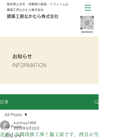
熊本県人吉市・球磨郡の新築・リフォームは
建築工房なかむら株式会社
建築工房なかむら株式会社
お知らせ
INFORMATION
記事
All Posts
kunihisa1968
All Posts
2023年9月20日
近所！玄関改修工事！施工前です、西日が当
お知らせ