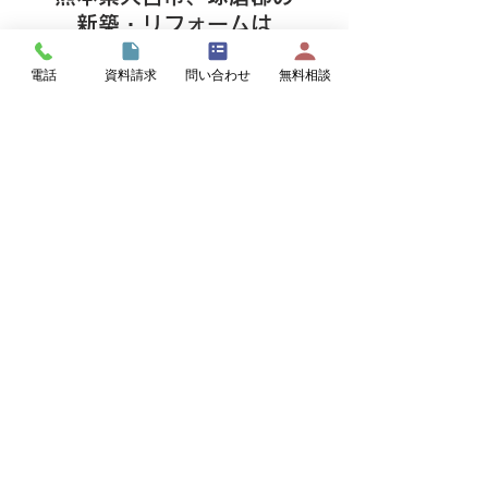
新築・リフォームは
「建築工房なかむら株式会社」
電話
資料請求
問い合わせ
無料相談
へ
お任せください!!
熊本県人吉市･球磨郡を中心に、新築、お
風呂･キッチン･トイレ等の部分リフォー
ムから、大規模･和室リフォーム、沢山の
実績がございます。
​
新築やリフォームを思いついたらまずは
ご相談ください！
お問合せはこちらから ＞