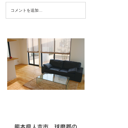
コメントを追加…
球磨郡錦町！ LDKリフ
人吉・球磨のリ
ォーム工事！キッチンと
事例！（リフォ
cupボードの白い天板と木
ベは建築工房な
目調のキャビネットがマ
お任せください
ッチしてオシャレなキッ
みの仕上がりに
チンになりました。
よ！
熊本県人吉市、球磨郡の