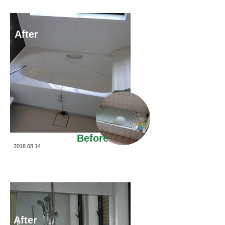
After
Before
2018.08.14
After