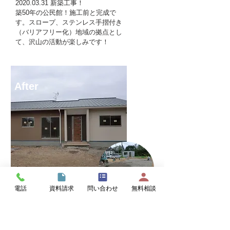
2020.03.31
新築工事！
築50年の公民館！施工前と完成で
す。スロープ、ステンレス手摺付き
（バリアフリー化）地域の拠点とし
て、沢山の活動が楽しみです！
After
Before
電話
資料請求
問い合わせ
無料相談
2019.01.10
平屋建て新築