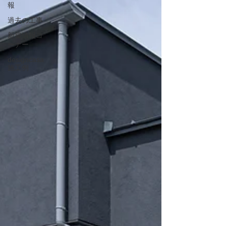
報
過去の工事
新築情報コ
ーナー
designcasa
施工例