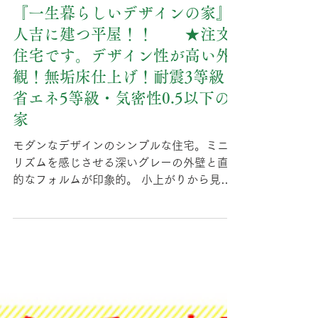
6月27日
『一生暮らしいデザインの家』
人吉に建つ平屋！！ ★注文
住宅です。デザイン性が高い外
観！無垢床仕上げ！耐震3等級・
省エネ5等級・気密性0.5以下の
家
モダンなデザインのシンプルな住宅。ミニマ
リズムを感じさせる深いグレーの外壁と直線
的なフォルムが印象的。 小上がりから見た
スタイリッシュなリビングとダイニングの眺
め。木製の床とモダンな家具が調和した開放
的な空間。 温かみのある木の床が魅力的
な、モダンで開放的なリビングダイニング。
シンプルなデザインのキッチンと快適なソフ
ァが、心地よい時間を演出します。 シンプ