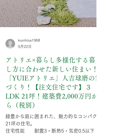
kunihisa1968
5月22日
アトリエ×暮らし多様化する暮ら
し方に合わせた新しい住まい！
「YUIEアトリエ」人吉球磨の家
づくり！【注文住宅です】３
LDK 21坪！建築費2,000万円か