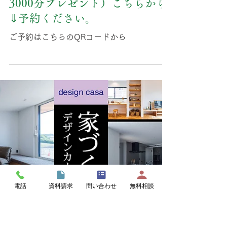
kunihisa1968
3月28日
住宅見学会開催！［4月18日か
ら4月26日」まで9日間の期間で
す。（完全予約制！、アンケー
トと今後新築のご予定がある
方、お帰りの際Amazonギフト
3000分プレゼント）こちらから
⇓予約ください。
ご予約はこちらのQRコードから
電話
資料請求
問い合わせ
無料相談