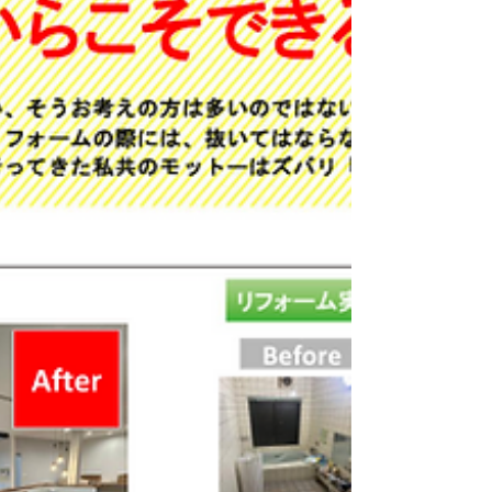
ルでモダンなデザインのリビングルームとダ
イニングエリア。木製の家具と温かみのある
照明が調和し、落ち着いた雰囲気を演出して
います。 建築工房なかむらが建てる注文住
宅！今回モニター様限定（見学会1か月）
2485万円税込！100万円引きで建てます、是
非この機会に詳しい内容はお問合せご相談下
さい。（お問合せページからお問合せ下さ
い）