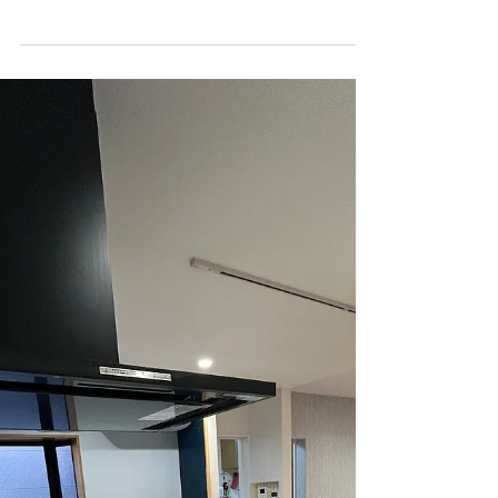
ら（税別）
緑豊かな庭に囲まれた、魅力的なコンパクト
21坪の住宅。
住宅性能 耐震3・断熱5・気密0.5以下 趣
味の作業スペース、整然とした棚とモダンな
インテリアが印象的な部屋・寝室にも変更可
能！ 広々とした窓と自然光が差し込むリビ
ングルーム、勾配天井が開放感を演出。 シ
ンプルでモダンな寝室、快適なベッドと収納
スペースが整った落ち着いた空間。 広々と
したリビングルームには、大きな窓から見え
る美しい自然の景色が広がり、木製の天井と
家具が温かみを加えています。