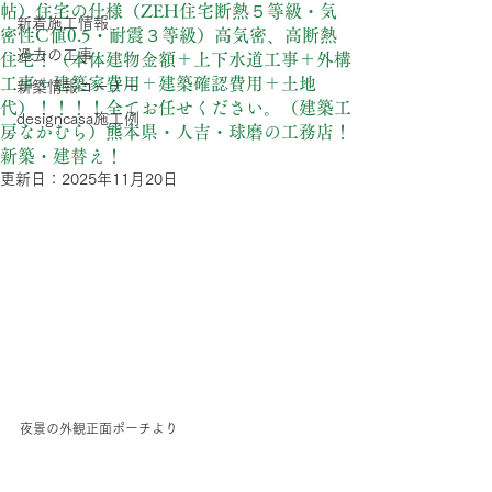
帖）住宅の仕様（ZEH住宅断熱５等級・気
新着施工情報
密性C値0.5・耐震３等級）高気密、高断熱
過去の工事
住宅！（本体建物金額＋上下水道工事＋外構
工事＋建築家費用＋建築確認費用＋土地
新築情報コーナー
代）！！！！全てお任せください。（建築工
designcasa施工例
房なかむら）熊本県・人吉・球磨の工務店！
新築・建替え！
更新日：
2025年11月20日
夜景の外観正面ポーチより