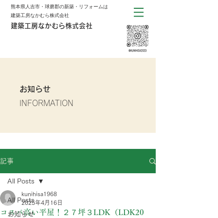
熊本県人吉市・球磨郡の新築・リフォームは
建築工房なかむら株式会社
建築工房なかむら株式会社
お知らせ
INFORMATION
記事
All Posts
kunihisa1968
All Posts
2025年4月16日
コスパ高い平屋！２７坪３LDK（LDK20
お知らせ