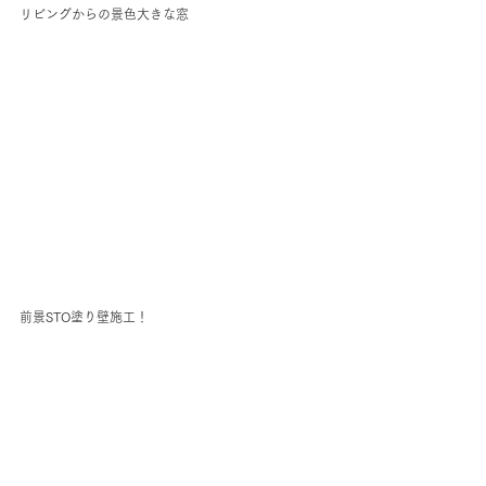
リビングからの景色大きな窓
前景STO塗り壁施工！