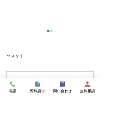
コメント
コメントを追加…
球磨郡錦町！ LDKリフ
人吉・球磨のリ
電話
資料請求
問い合わせ
無料相談
ォーム工事！キッチンと
事例！（リフォ
cupボードの白い天板と木
ベは建築工房な
目調のキャビネットがマ
お任せください
ッチしてオシャレなキッ
みの仕上がりに
チンになりました。
よ！