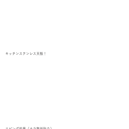
キッチンステンレス天板！
リビング前景（ナラ無垢貼り）