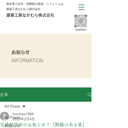
熊本県人吉市・球磨郡の新築・リフォームは
建築工房なかむら株式会社
建築工房なかむら株式会社
お知らせ
INFORMATION
記事
All Posts
kunihisa1968
All Posts
2025年2月4日
完成見学会のお知らせ！『抑揚のある家』
お知らせ