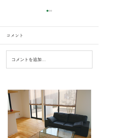
コメント
コメントを追加…
球磨郡錦町！ LDKリフ
人吉・球磨のリ
ォーム工事！キッチンと
事例！（リフォ
cupボードの白い天板と木
ベは建築工房な
目調のキャビネットがマ
お任せください
ッチしてオシャレなキッ
みの仕上がりに
チンになりました。
よ！