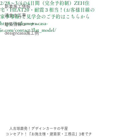
2/28～3/4の4日間（完全予約制）ZEH住
新着施工情報
宅・HEAT20・耐震３相当！(お客様目線の
過去の工事
家事導線)ご見学会のご予約はこちらから
https://nakamura.casa-
新築情報コーナー
ie.com/contact/flat_model/
designcasa施工例
　人吉球磨発！デザインカーサの平屋
コンセプト！『お施主様・建築家・工務店』3者でチ