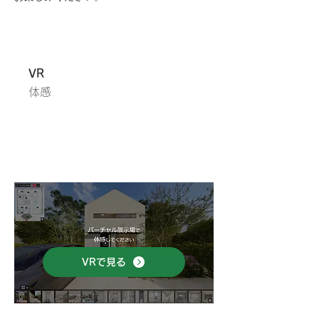
VR
体感
VRで見る